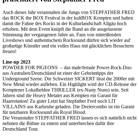
Auch dieses Jahr veranstalten die Jungs von STEPFATHER FRED
das ROCK the BOX Festival in der kultBOX Kempten und halten
damit die Fahne des Rocks in der Kulturlandschaft Allgäu hoch
erhoben. Mit dem Event knüpft die Band an die ausgelassene
Stimmung der vergangenen Jahre an. Fans von mitreißenden
Liveshows und authentischem Rocksound dürfen sich wieder auf
großartige Künstler und ein volles Haus mit glücklichen Besuchern
freuen!
Line-up 2023
POWDER FOR PIGEONS – das male/female Power-Rock-Duo
aus Australien/Deutschland ist einer der Geheimtipps der
Underground Szene. Die Schweizer SICKERT lässt die 2000er mit
New Metal wieder aufleben. Ein Highlight wird der CD-Release der
Kemptener Lokalhelden THRILLER (ex-Nasty Nuns) sein. Seit
Jahren sind die Heavy Metaler aus Kempten ein Garant für
Haarrotation! Zu guter Letzt hat Stepfather Fred noch LIT
VILLAINS aus Karlsruhe geladen. Die Dreiercombo ist ein Garant
für tanzbaren Rocksound ala Royal Blood.
Die Veranstalter STEPFATHER FRED lassen es sich natürlich nicht
nehmen die Bühne zu entern und unterbrechen dafür ihre
Deutschland Tour.