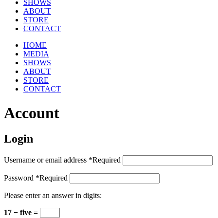
SHOWS
ABOUT
STORE
CONTACT
HOME
MEDIA
SHOWS
ABOUT
STORE
CONTACT
Account
Login
Username or email address
*
Required
Password
*
Required
Please enter an answer in digits:
17 − five =