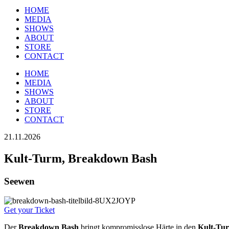
HOME
MEDIA
SHOWS
ABOUT
STORE
CONTACT
HOME
MEDIA
SHOWS
ABOUT
STORE
CONTACT
21.11.2026
Kult-Turm, Breakdown Bash
Seewen
Get your Ticket
Der
Breakdown Bash
bringt kompromisslose Härte in den
Kult-Tu