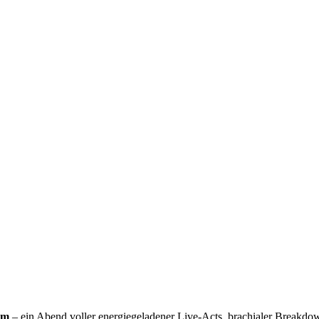
rm
– ein Abend voller energiegeladener Live-Acts, brachialer Breakdo